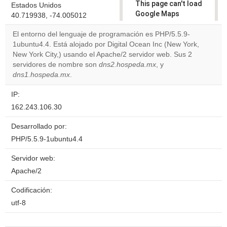
This page can't load
Estados Unidos
Google Maps
40.719938, -74.005012
correctly.
El entorno del lenguaje de programación es PHP/5.5.9-
1ubuntu4.4. Está alojado por Digital Ocean Inc (New York,
Do you
OK
New York City,) usando el Apache/2 servidor web. Sus 2
own this
website?
servidores de nombre son
dns2.hospeda.mx
, y
dns1.hospeda.mx
.
IP:
162.243.106.30
Desarrollado por:
PHP/5.5.9-1ubuntu4.4
Servidor web:
Apache/2
Codificación:
utf-8