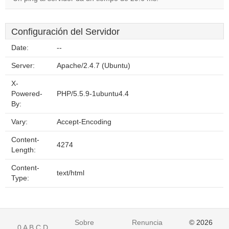
Configuración del Servidor
Date:
--
Server:
Apache/2.4.7 (Ubuntu)
X-
Powered-
PHP/5.5.9-1ubuntu4.4
By:
Vary:
Accept-Encoding
Content-
4274
Length:
Content-
text/html
Type:
Sobre
Renuncia
© 2026
0
A
B
C
D