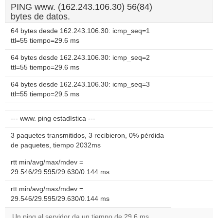
PING www. (162.243.106.30) 56(84)
bytes de datos.
64 bytes desde 162.243.106.30: icmp_seq=1
ttl=55 tiempo=29.6 ms
64 bytes desde 162.243.106.30: icmp_seq=2
ttl=55 tiempo=29.6 ms
64 bytes desde 162.243.106.30: icmp_seq=3
ttl=55 tiempo=29.5 ms
--- www. ping estadística ---
3 paquetes transmitidos, 3 recibieron, 0% pérdida
de paquetes, tiempo 2032ms
rtt min/avg/max/mdev =
29.546/29.595/29.630/0.144 ms
rtt min/avg/max/mdev =
29.546/29.595/29.630/0.144 ms
Un ping al servidor da un tiempo de 29.6 ms.