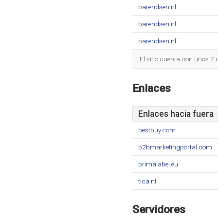
barendsen.nl
barendsen.nl
barendsen.nl
El sitio cuenta con unos 7
Enlaces
Enlaces hacia fuera
bestbuy.com
b2bmarketingportal.com
primalabel.eu
tica.nl
Servidores