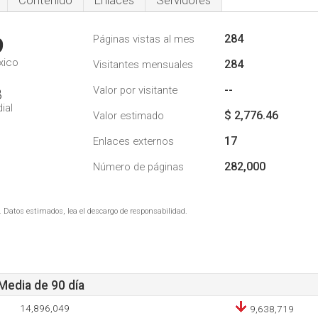
Contenido
Enlaces
Servidores
284
Páginas vistas al mes
9
xico
284
Visitantes mensuales
--
Valor por visitante
8
ial
$ 2,776.46
Valor estimado
17
Enlaces externos
282,000
Número de páginas
. Datos estimados, lea el descargo de responsabilidad.
 Media de 90 día
14,896,049
9,638,719