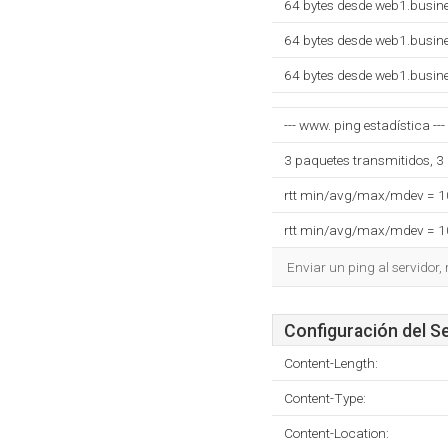
64 bytes desde web1.busin
64 bytes desde web1.busin
64 bytes desde web1.busin
--- www. ping estadística ---
3 paquetes transmitidos, 3
rtt min/avg/max/mdev = 
rtt min/avg/max/mdev = 
Enviar un ping al servidor,
Configuración del S
Content-Length:
Content-Type:
Content-Location: