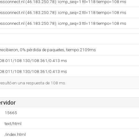
essconnect.nl (46.183.250.78): icmp_seq=1 ttl=118 tiempo=108 ms
essconnect.nl (46.183.250.78): icmp_seq=2 ttl=118 tiempo=108 ms
essconnect.nl (46.183.250.78): icmp_seq=3 ttl=118 tiempo=108 ms
 recibieron, 0% pérdida de paquetes, tiempo 2109ms
108.011/108.130/108.361/0.413 ms
108.011/108.130/108.361/0.413 ms
 resultó en una respuesta de 108 ms.
ervidor
15665
text/html
/index.html