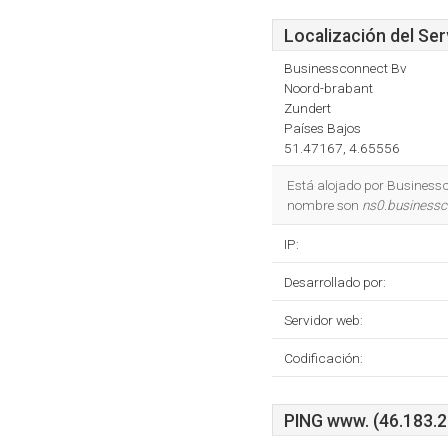
Localización del Ser
Businessconnect Bv
Noord-brabant
Zundert
Países Bajos
51.47167, 4.65556
Está alojado por Businessc
nombre son
ns0.businessc
IP:
Desarrollado por:
Servidor web:
Codificación:
PING www. (46.183.2