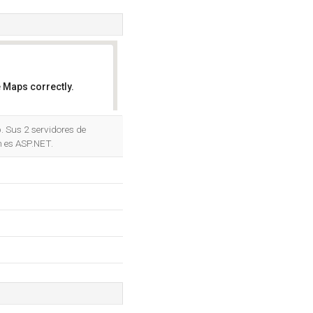
 Maps correctly.
OK
. Sus 2 servidores de
n es ASP.NET.