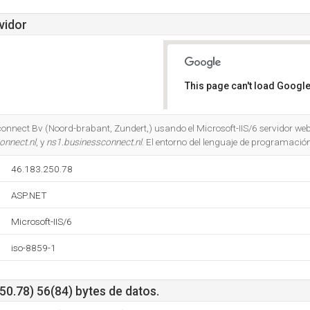
vidor
This page can't load Google
Do you own this website?
onnect Bv (Noord-brabant, Zundert,) usando el Microsoft-IIS/6 servidor web
onnect.nl
, y
ns1.businessconnect.nl
. El entorno del lenguaje de programació
46.183.250.78
ASP.NET
Microsoft-IIS/6
iso-8859-1
50.78) 56(84) bytes de datos.