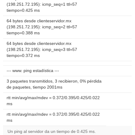
(198.251.72.195): icmp_seq=1 ttl=57
tiempo=0.425 ms
64 bytes desde clienteservidor.mx
(198.251.72.195): icmp_seq=2 ttl=57
tiempo=0.388 ms
64 bytes desde clienteservidor.mx
(198.251.72.195): icmp_seq=3 ttl=57
tiempo=0.372 ms
--- www. ping estadística ---
3 paquetes transmitidos, 3 recibieron, 0% pérdida
de paquetes, tiempo 2001ms
rtt min/avg/max/mdev = 0.372/0.395/0.425/0.022
ms
rtt min/avg/max/mdev = 0.372/0.395/0.425/0.022
ms
Un ping al servidor da un tiempo de 0.425 ms.