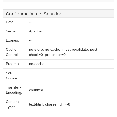
Configuración del Servidor
Date:
--
Server:
Apache
Expires:
--
Cache-
no-store, no-cache, must-revalidate, post-
Control:
check=0, pre-check=0
Pragma:
no-cache
Set-
--
Cookie:
Transfer-
chunked
Encoding:
Content-
text/html; charset=UTF-8
Type: