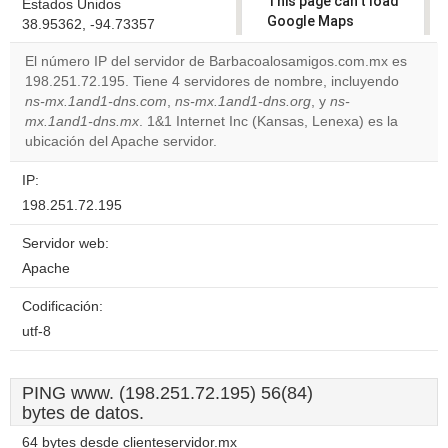
This page can't load
Estados Unidos
Google Maps
38.95362, -94.73357
correctly.
El número IP del servidor de Barbacoalosamigos.com.mx es
198.251.72.195. Tiene 4 servidores de nombre, incluyendo
Do you
OK
ns-mx.1and1-dns.com
,
ns-mx.1and1-dns.org
own this
, y
ns-
website?
mx.1and1-dns.mx
. 1&1 Internet Inc (Kansas, Lenexa) es la
ubicación del Apache servidor.
IP:
198.251.72.195
Servidor web:
Apache
Codificación:
utf-8
PING www. (198.251.72.195) 56(84)
bytes de datos.
64 bytes desde clienteservidor.mx