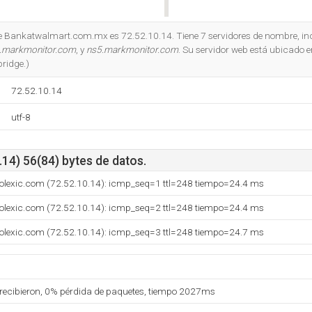
Do you own this website?
 de Bankatwalmart.com.mx es 72.52.10.14. Tiene 7 servidores de nombre, i
.markmonitor.com
, y
ns5.markmonitor.com
. Su servidor web está ubicado 
ridge.)
72.52.10.14
utf-8
14) 56(84) bytes de datos.
olexic.com (72.52.10.14): icmp_seq=1 ttl=248 tiempo=24.4 ms
olexic.com (72.52.10.14): icmp_seq=2 ttl=248 tiempo=24.4 ms
olexic.com (72.52.10.14): icmp_seq=3 ttl=248 tiempo=24.7 ms
 recibieron, 0% pérdida de paquetes, tiempo 2027ms