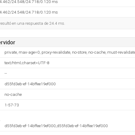
24.462/24.548/24.718/0.120 ms
24.462/24.548/24.718/0.120 ms
 resultó en una respuesta de 24.4 ms.
ervidor
private, max-age=0, proxy-revalidate, no-store, no-cache, must-revalidat
text/html;charset=UTF-8
--
d55fd3eb-ef-14bffee19ef000
no-cache
1-57-73
d55fd3eb-ef-14bffee19ef000,d55fd3eb-ef-14bffee19ef000