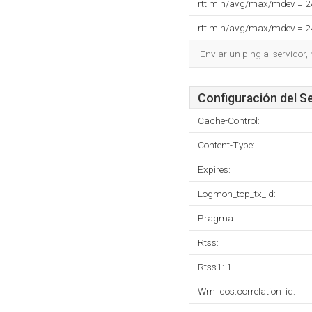
rtt min/avg/max/mdev = 
rtt min/avg/max/mdev = 
Enviar un ping al servidor,
Configuración del S
Cache-Control:
Content-Type:
Expires:
Logmon_top_tx_id:
Pragma:
Rtss:
Rtss1: 1
Wm_qos.correlation_id: