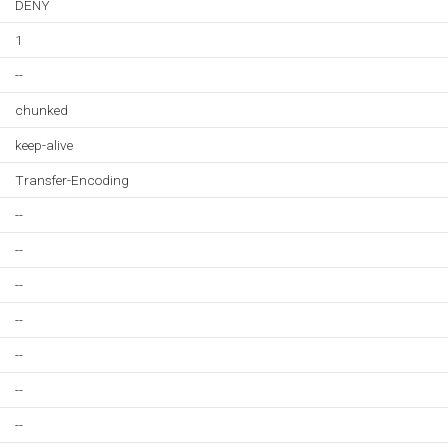
DENY
1
--
chunked
keep-alive
Transfer-Encoding
--
--
--
--
--
--
--