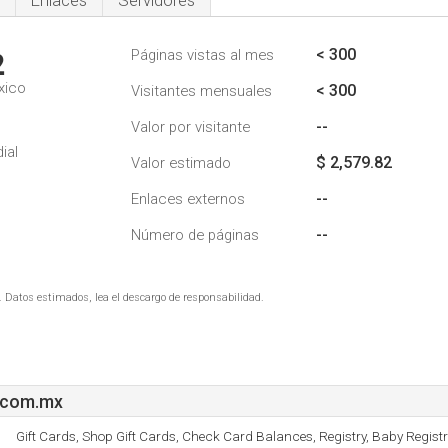
Enlaces
Servidores
< 300
Páginas vistas al mes
2
xico
< 300
Visitantes mensuales
--
Valor por visitante
ial
$ 2,579.82
Valor estimado
--
Enlaces externos
--
Número de páginas
. Datos estimados, lea el descargo de responsabilidad.
.com.mx
Gift Cards, Shop Gift Cards, Check Card Balances, Registry, Baby Registry