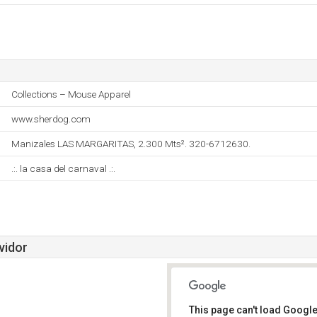
Collections – Mouse Apparel
www.sherdog.com
Manizales LAS MARGARITAS, 2.300 Mts². 320-6712630.
.:. la casa del carnaval .:.
vidor
This page can't load Google