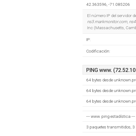
42.363596, -71.085206
El número IP del servidor
ns3.markmonitor.com
,
ns4
Inc (Massachusetts, Camb
IP:
Codificación:
PING www. (72.52.10.
64 bytes desde unknown.pr
64 bytes desde unknown.pr
64 bytes desde unknown.pr
--- www. ping estadística ---
3 paquetes transmitidos, 3