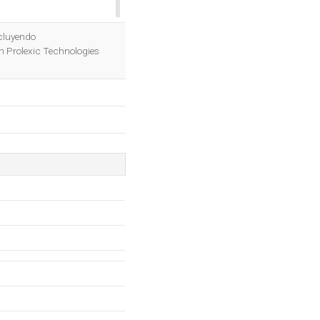
OK
ncluyendo
en Prolexic Technologies