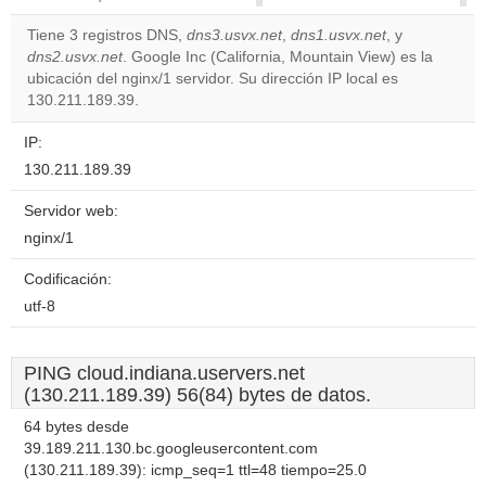
correctly.
Tiene 3 registros DNS,
dns3.usvx.net
,
dns1.usvx.net
, y
dns2.usvx.net
. Google Inc (California, Mountain View) es la
Do you
OK
ubicación del nginx/1 servidor. Su dirección IP local es
own this
website?
130.211.189.39.
IP:
130.211.189.39
Servidor web:
nginx/1
Codificación:
utf-8
PING cloud.indiana.uservers.net
(130.211.189.39) 56(84) bytes de datos.
64 bytes desde
39.189.211.130.bc.googleusercontent.com
(130.211.189.39): icmp_seq=1 ttl=48 tiempo=25.0