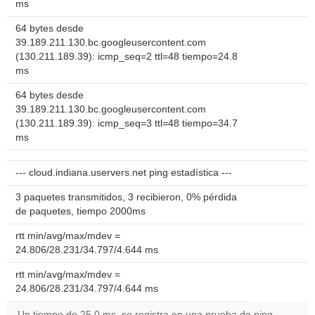
ms
64 bytes desde
39.189.211.130.bc.googleusercontent.com
(130.211.189.39): icmp_seq=2 ttl=48 tiempo=24.8
ms
64 bytes desde
39.189.211.130.bc.googleusercontent.com
(130.211.189.39): icmp_seq=3 ttl=48 tiempo=34.7
ms
--- cloud.indiana.uservers.net ping estadística ---
3 paquetes transmitidos, 3 recibieron, 0% pérdida
de paquetes, tiempo 2000ms
rtt min/avg/max/mdev =
24.806/28.231/34.797/4.644 ms
rtt min/avg/max/mdev =
24.806/28.231/34.797/4.644 ms
Un tiempo de 25.0 ms, se registra en una prueba de ping.