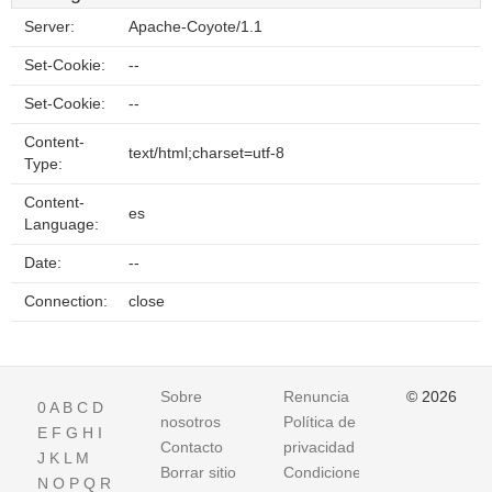
Server:
Apache-Coyote/1.1
Set-Cookie:
--
Set-Cookie:
--
Content-
text/html;charset=utf-8
Type:
Content-
es
Language:
Date:
--
Connection:
close
Sobre
Renuncia
© 2026
0
A
B
C
D
nosotros
Política de
E
F
G
H
I
Contacto
privacidad
J
K
L
M
Borrar sitio
Condiciones
N
O
P
Q
R