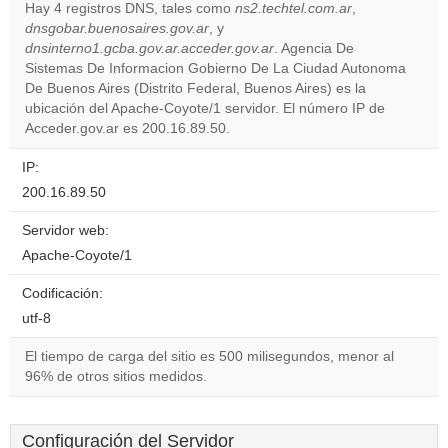
Do you
Hay 4 registros DNS, tales como
ns2.techtel.com.ar
,
OK
own this
dnsgobar.buenosaires.gov.ar
, y
website?
dnsinterno1.gcba.gov.ar.acceder.gov.ar
. Agencia De
Sistemas De Informacion Gobierno De La Ciudad Autonoma
De Buenos Aires (Distrito Federal, Buenos Aires) es la
ubicación del Apache-Coyote/1 servidor. El número IP de
Acceder.gov.ar es 200.16.89.50.
IP:
200.16.89.50
Servidor web:
Apache-Coyote/1
Codificación:
utf-8
El tiempo de carga del sitio es 500 milisegundos, menor al
96% de otros sitios medidos.
Configuración del Servidor