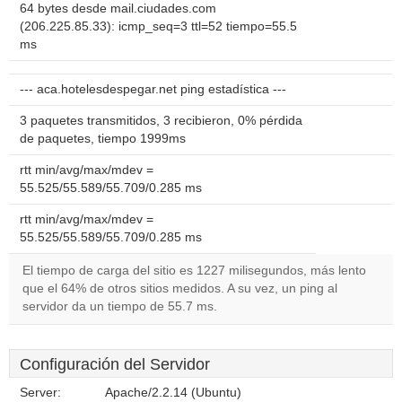
64 bytes desde mail.ciudades.com
(206.225.85.33): icmp_seq=3 ttl=52 tiempo=55.5
ms
--- aca.hotelesdespegar.net ping estadística ---
3 paquetes transmitidos, 3 recibieron, 0% pérdida
de paquetes, tiempo 1999ms
rtt min/avg/max/mdev =
55.525/55.589/55.709/0.285 ms
rtt min/avg/max/mdev =
55.525/55.589/55.709/0.285 ms
El tiempo de carga del sitio es 1227 milisegundos, más lento
que el 64% de otros sitios medidos. A su vez, un ping al
servidor da un tiempo de 55.7 ms.
Configuración del Servidor
Server:
Apache/2.2.14 (Ubuntu)