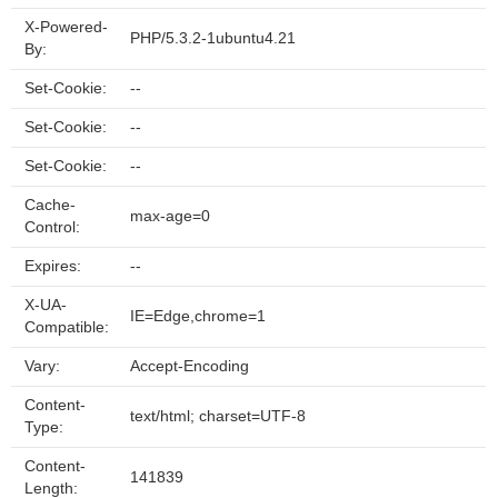
X-Powered-
PHP/5.3.2-1ubuntu4.21
By:
Set-Cookie:
--
Set-Cookie:
--
Set-Cookie:
--
Cache-
max-age=0
Control:
Expires:
--
X-UA-
IE=Edge,chrome=1
Compatible:
Vary:
Accept-Encoding
Content-
text/html; charset=UTF-8
Type:
Content-
141839
Length: