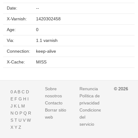
Date:
--
X-Varnish:
1420302458
Age:
0
Via:
1.1 varnish
Connection:
keep-alive
X-Cache:
MISS
Sobre
Renuncia
© 2026
0
A
B
C
D
nosotros
Política de
E
F
G
H
I
Contacto
privacidad
J
K
L
M
Borrar sitio
Condiciones
N
O
P
Q
R
web
del
S
T
U
V
W
servicio
X
Y
Z