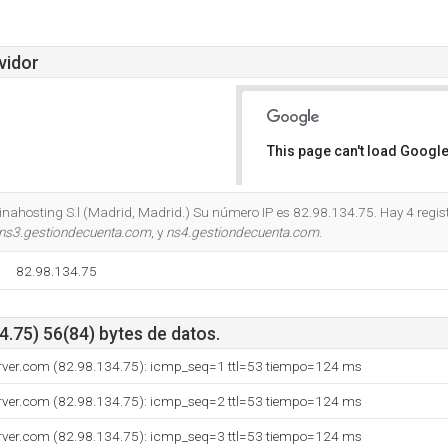
vidor
This page can't load Google
Do you own this website?
 Dinahosting S.l (Madrid, Madrid.) Su número IP es 82.98.134.75. Hay 4 regi
ns3.gestiondecuenta.com
, y
ns4.gestiondecuenta.com
.
82.98.134.75
.75) 56(84) bytes de datos.
erver.com (82.98.134.75): icmp_seq=1 ttl=53 tiempo=124 ms
erver.com (82.98.134.75): icmp_seq=2 ttl=53 tiempo=124 ms
erver.com (82.98.134.75): icmp_seq=3 ttl=53 tiempo=124 ms