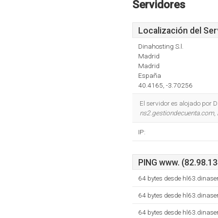
Servidores
Localización del Ser
Dinahosting S.l.
Madrid
Madrid
España
40.4165, -3.70256
El servidor es alojado por
ns2.gestiondecuenta.com
,
IP:
PING www. (82.98.134
64 bytes desde hl63.dinas
64 bytes desde hl63.dinas
64 bytes desde hl63.dinas