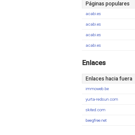
Páginas populares
acabi.es
acabi.es
acabi.es
acabi.es
Enlaces
Enlaces hacia fuera
immoweb.be
yurta-redsun.com
skited.com
beegfree.net