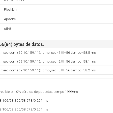
PleskLin
Apache
utf-8
56(84) bytes de datos.
lanteec.com (69.10.159.11): icmp_seq=1 ttl=56 tiempo=58.5 ms
lanteec.com (69.10.159.11): icmp_seq=2 ttl=56 tiempo=58.1 ms
lanteec.com (69.10.159.11): icmp_seq=3 ttl=56 tiempo=58.2 ms
 recibieron, 0% pérdida de paquetes, tiempo 1999ms
58.106/58.300/58.578/0.201 ms
58.106/58.300/58.578/0.201 ms