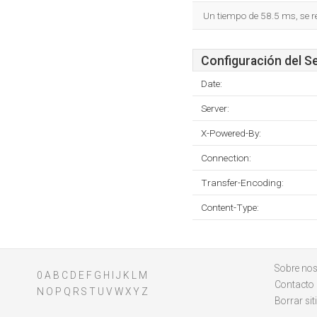
Un tiempo de 58.5 ms, se r
Configuración del S
Date:
Server:
X-Powered-By:
Connection:
Transfer-Encoding:
Content-Type:
Sobre nos
0
A
B
C
D
E
F
G
H
I
J
K
L
M
Contacto
N
O
P
Q
R
S
T
U
V
W
X
Y
Z
Borrar sit