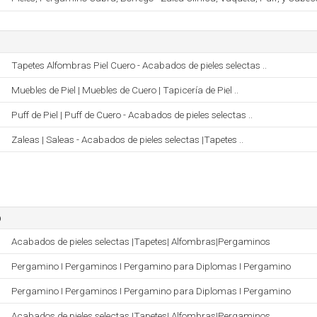
Tapetes Alfombras Piel Cuero - Acabados de pieles selectas ..
Muebles de Piel | Muebles de Cuero | Tapicería de Piel ..
Puff de Piel | Puff de Cuero - Acabados de pieles selectas ..
Zaleas | Saleas - Acabados de pieles selectas |Tapetes ..
o
Acabados de pieles selectas |Tapetes| Alfombras|Pergaminos
Pergamino I Pergaminos I Pergamino para Diplomas I Pergamino
Pergamino I Pergaminos I Pergamino para Diplomas I Pergamino
Acabados de pieles selectas |Tapetes| Alfombras|Pergaminos