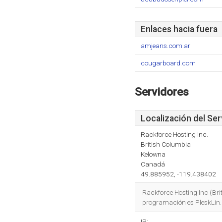
Enlaces hacia fuera
amjeans.com.ar
cougarboard.com
Servidores
Localización del Ser
Rackforce Hosting Inc.
British Columbia
Kelowna
Canadá
49.885952, -119.438402
Rackforce Hosting Inc (Brit
programación es PleskLin.
IP: