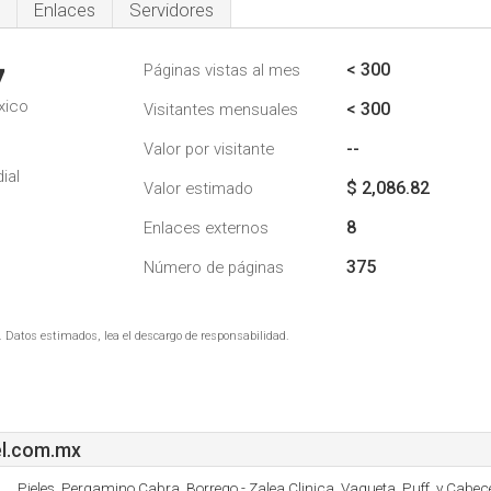
Enlaces
Servidores
< 300
Páginas vistas al mes
7
xico
< 300
Visitantes mensuales
--
Valor por visitante
ial
$ 2,086.82
Valor estimado
8
Enlaces externos
375
Número de páginas
. Datos estimados, lea el descargo de responsabilidad.
l.com.mx
Pieles, Pergamino Cabra, Borrego - Zalea Clinica, Vaqueta, Puff, y Cabec