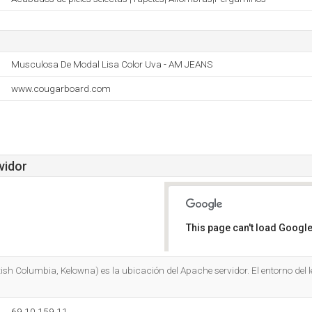
Musculosa De Modal Lisa Color Uva - AM JEANS
www.cougarboard.com
vidor
This page can't load Google
Do you own this website?
ish Columbia, Kelowna) es la ubicación del Apache servidor. El entorno del 
69.10.159.11