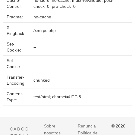
Cache-
no-store, no-cache, must-revalidate, post-
Control:
check=0, pre-check=0
Pragma:
no-cache
X-
/xmlrpc.php
Pingback:
Set-
--
Cookie:
Set-
--
Cookie:
Transfer-
chunked
Encoding:
Content-
text/html; charset=UTF-8
Type:
Sobre
Renuncia
© 2026
0
A
B
C
D
nosotros
Política de