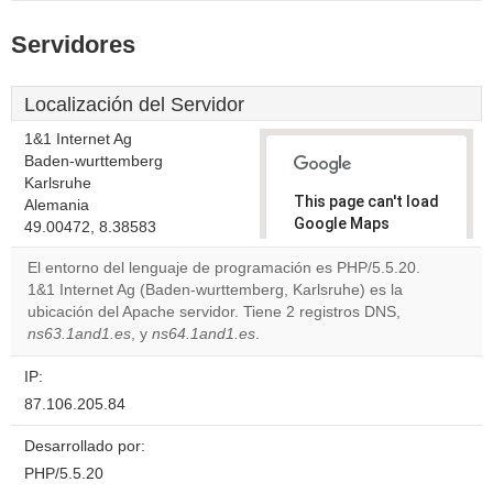
Servidores
Localización del Servidor
1&1 Internet Ag
Baden-wurttemberg
Karlsruhe
This page can't load
Alemania
Google Maps
49.00472, 8.38583
correctly.
El entorno del lenguaje de programación es PHP/5.5.20.
1&1 Internet Ag (Baden-wurttemberg, Karlsruhe) es la
Do you
OK
ubicación del Apache servidor. Tiene 2 registros DNS,
own this
website?
ns63.1and1.es
, y
ns64.1and1.es
.
IP:
87.106.205.84
Desarrollado por:
PHP/5.5.20