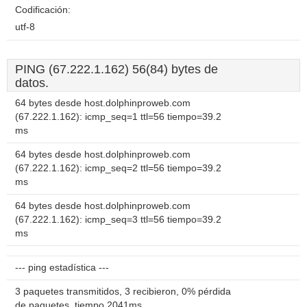
Codificación:
utf-8
PING (67.222.1.162) 56(84) bytes de
datos.
64 bytes desde host.dolphinproweb.com
(67.222.1.162): icmp_seq=1 ttl=56 tiempo=39.2
ms
64 bytes desde host.dolphinproweb.com
(67.222.1.162): icmp_seq=2 ttl=56 tiempo=39.2
ms
64 bytes desde host.dolphinproweb.com
(67.222.1.162): icmp_seq=3 ttl=56 tiempo=39.2
ms
--- ping estadística ---
3 paquetes transmitidos, 3 recibieron, 0% pérdida
de paquetes, tiempo 2041ms