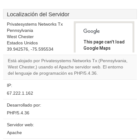
Localización del Servidor
Privatesystems Networks Tx
Pennsylvania
West Chester
This page can't load
Estados Unidos
Google Maps
39.942576, -75.595534
correctly.
Está alojado por Privatesystems Networks Tx (Pennsylvania,
West Chester,) usando el Apache servidor web. El entorno
Do you
OK
del lenguaje de programación es PHP/5.4.36.
own this
website?
IP:
67.222.1.162
Desarrollado por:
PHP/5.4.36
Servidor web:
Apache