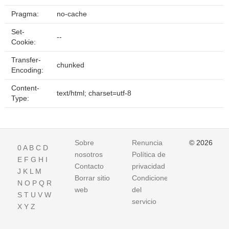
Pragma:
no-cache
Set-
--
Cookie:
Transfer-
chunked
Encoding:
Content-
text/html; charset=utf-8
Type:
Sobre
Renuncia
© 2026
0
A
B
C
D
nosotros
Política de
E
F
G
H
I
Contacto
privacidad
J
K
L
M
Borrar sitio
Condiciones
N
O
P
Q
R
web
del
S
T
U
V
W
servicio
X
Y
Z