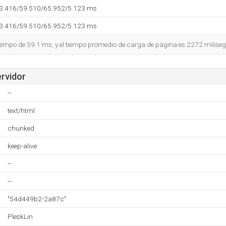
53.416/59.510/65.952/5.123 ms
53.416/59.510/65.952/5.123 ms
tiempo de 59.1 ms, y el tiempo promedio de carga de página es 2272 milise
ervidor
--
text/html
chunked
keep-alive
--
--
"54d449b2-2a87c"
PleskLin