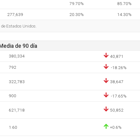
79.70%
85.70%
277,639
20.30%
14.30%
s de Estados Unidos.
 Media de 90 día
380,334
40,871
792
-18.26%
322,783
38,647
900
-17.65%
621,718
50,852
1.60
+0.6%