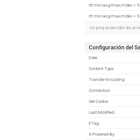
rtt min/avg/max/mdev = 
rtt min/avg/max/mdev = 
Un ping al servidor da un 
Configuración del S
Date:
Content-Type:
Transfer-Encoding:
Connection:
Set-Cookie:
Last-Modified:
ETag:
X-Powered-By: