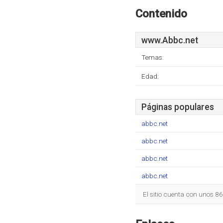
Contenido
www.Abbc.net
Temas:
Edad:
Páginas populares
abbc.net
abbc.net
abbc.net
abbc.net
El sitio cuenta con unos 8