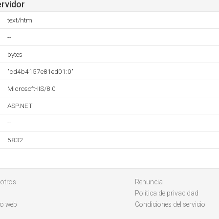
ervidor
text/html
--
bytes
"cd4b4157e81ed01:0"
Microsoft-IIS/8.0
ASP.NET
--
5832
otros
Renuncia
Política de privacidad
io web
Condiciones del servicio