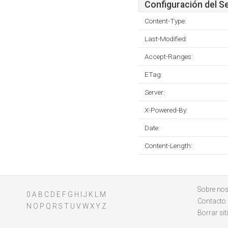
Configuración del S
Content-Type:
Last-Modified:
Accept-Ranges:
ETag:
Server:
X-Powered-By:
Date:
Content-Length:
Sobre nos
0
A
B
C
D
E
F
G
H
I
J
K
L
M
Contacto
N
O
P
Q
R
S
T
U
V
W
X
Y
Z
Borrar sit