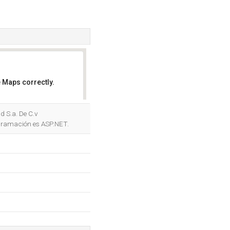
 Maps correctly.
OK
d S.a. De C.v
rogramación es ASP.NET.