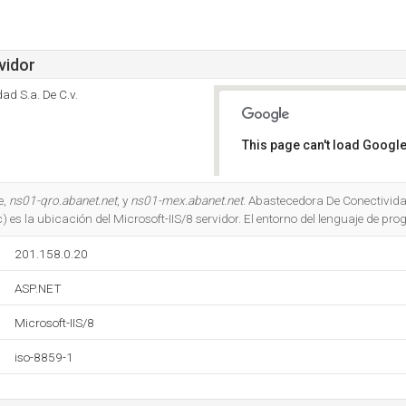
vidor
ad S.a. De C.v.
This page can't load Google
Do you own this website?
e,
ns01-qro.abanet.net
, y
ns01-mex.abanet.net
. Abastecedora De Conectivida
s la ubicación del Microsoft-IIS/8 servidor. El entorno del lenguaje de p
201.158.0.20
ASP.NET
Microsoft-IIS/8
iso-8859-1