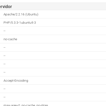
ervidor
Apache/2.2.16 (Ubuntu)
PHP/5.3.3-1ubuntu9.3
--
no-cache
--
--
--
--
Accept-Encoding
--
--
max-age=0, no-cache, no-store