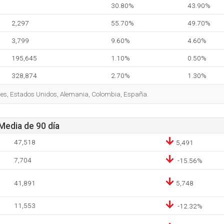
30.80%
43.90%
2,297
55.70%
49.70%
3,799
9.60%
4.60%
195,645
1.10%
0.50%
328,874
2.70%
1.30%
ses, Estados Unidos, Alemania, Colombia, España.
 Media de 90 día
47,518
5,491
7,704
-15.56%
41,891
5,748
11,553
-12.32%