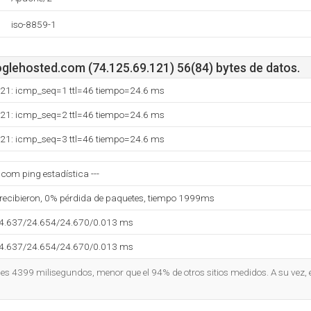
iso-8859-1
lehosted.com (74.125.69.121) 56(84) bytes de datos.
121: icmp_seq=1 ttl=46 tiempo=24.6 ms
121: icmp_seq=2 ttl=46 tiempo=24.6 ms
121: icmp_seq=3 ttl=46 tiempo=24.6 ms
com ping estadística ---
 recibieron, 0% pérdida de paquetes, tiempo 1999ms
24.637/24.654/24.670/0.013 ms
24.637/24.654/24.670/0.013 ms
o es 4399 milisegundos, menor que el 94% de otros sitios medidos. A su vez, e