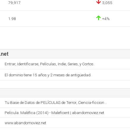
79,917
3,055
1.98
+4%
.net
Entrar, Identificarse, Películas, Indie, Series, y Cortos.
El dominio tiene 15 años y 2 meses de antigüedad.
Tu Base de Datos de PELÍCULAS de Terror, Ciencia-ficcion ..
Película: Maléfica (2014) - Maleficent | abandomoviez.net
www.abandomoviez.net