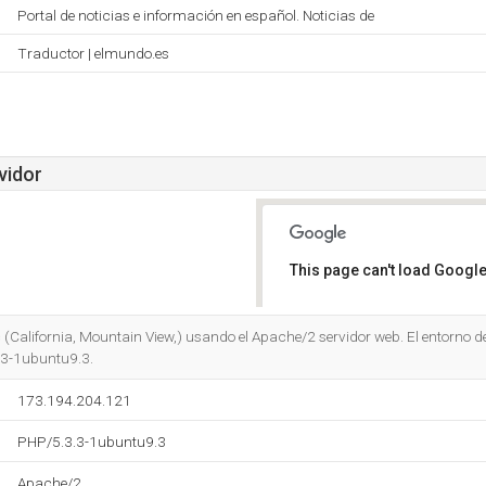
Portal de noticias e información en español. Noticias de
Traductor | elmundo.es
vidor
This page can't load Google
Do you own this website?
 (California, Mountain View,) usando el Apache/2 servidor web. El entorno de
3-1ubuntu9.3.
173.194.204.121
PHP/5.3.3-1ubuntu9.3
Apache/2