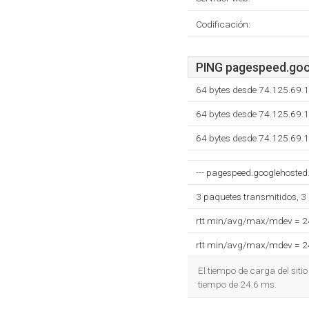
Codificación:
PING pagespeed.goog
64 bytes desde 74.125.69.
64 bytes desde 74.125.69.
64 bytes desde 74.125.69.
--- pagespeed.googlehosted.
3 paquetes transmitidos, 3
rtt min/avg/max/mdev = 
rtt min/avg/max/mdev = 
El tiempo de carga del siti
tiempo de 24.6 ms.