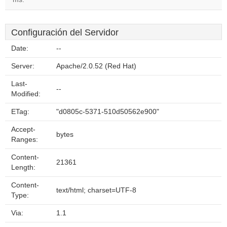
Configuración del Servidor
Date:
--
Server:
Apache/2.0.52 (Red Hat)
Last-
--
Modified:
ETag:
"d0805c-5371-510d50562e900"
Accept-
bytes
Ranges:
Content-
21361
Length:
Content-
text/html; charset=UTF-8
Type:
Via:
1.1