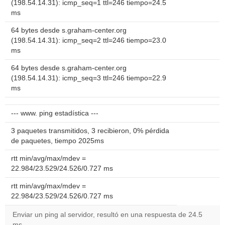
(198.54.14.31): icmp_seq=1 ttl=246 tiempo=24.5
ms
64 bytes desde s.graham-center.org
(198.54.14.31): icmp_seq=2 ttl=246 tiempo=23.0
ms
64 bytes desde s.graham-center.org
(198.54.14.31): icmp_seq=3 ttl=246 tiempo=22.9
ms
--- www. ping estadística ---
3 paquetes transmitidos, 3 recibieron, 0% pérdida
de paquetes, tiempo 2025ms
rtt min/avg/max/mdev =
22.984/23.529/24.526/0.727 ms
rtt min/avg/max/mdev =
22.984/23.529/24.526/0.727 ms
Enviar un ping al servidor, resultó en una respuesta de 24.5
ms.