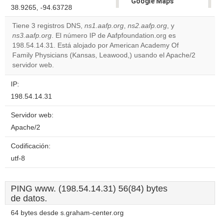
Google Maps
38.9265, -94.63728
correctly.
Tiene 3 registros DNS,
ns1.aafp.org
,
ns2.aafp.org
, y
Do you
ns3.aafp.org
. El número IP de Aafpfoundation.org es
OK
own this
198.54.14.31. Está alojado por American Academy Of
website?
Family Physicians (Kansas, Leawood,) usando el Apache/2
servidor web.
IP:
198.54.14.31
Servidor web:
Apache/2
Codificación:
utf-8
PING www. (198.54.14.31) 56(84) bytes
de datos.
64 bytes desde s.graham-center.org