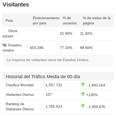
Visitantes
Posicionamiento
% de
% de vistas de la
País
por país
usuarios
página
Otros
22.90%
11.40%
países
Estados
603,286
77.10%
88.60%
Unidos
La mayoría de visitantes viene de Estados Unidos.
Historial del Tráfico Media de 90 día
Clasifica Mundial
1,957,732
-1,893,264
Visitantes Diarios
107
+130%
Ranking de
1,765,523
-1,908,876
Visitantes Diarios